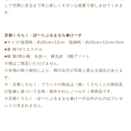
して空間に至るまで常に新しくモダンな提案で楽しませてくれま
す。
京都くろちく・ぽーたぶるまるち傘けーす
■サイズ/使用時：約30cm×12cm 収納時：約10cm×12cm×3cm
■素 材/ポリエステル
■種 類/明か梅、丸並べ、椿丸紋 3種アソート
※柄はご指定いただけません。
※生地の取り都合により、柄の出方が写真と異なる場合がありま
す。
※「京都くろちく」ブランドの商品は（株）くろちくとの契約及
び監修に基づいて企画・製作されたノベルティ用商品です。
※京都くろちく・ぽーたぶるまるち傘けーす以外のものはプレゼ
ントに含まれません。