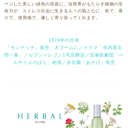
ージした美しい緑色の容器に。自然界がもたらす植物の生
命力が、ストレス社会に生きる人々の肌と心に、色で、香
りで、使用感で、優しく寄り添ってくれます。
1974年の日本
「モンチッチ」発売、大ブームに／ドラマ「寺内貫太
郎一家」／セブンイレブン1号店開店／宝塚歌劇団「ベ
ルサイユのばら」初演／永谷園「あさげ」発売