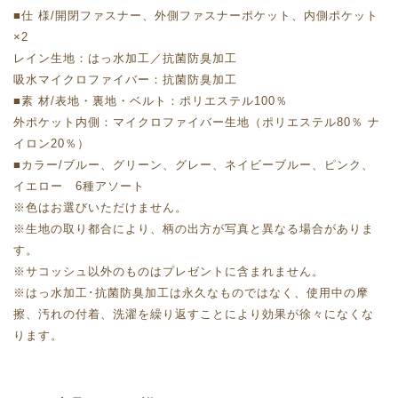
■仕 様/開閉ファスナー、外側ファスナーポケット、内側ポケット
×2
レイン生地：はっ水加工／抗菌防臭加工
吸水マイクロファイバー：抗菌防臭加工
■素 材/表地・裏地・ベルト：ポリエステル100％
外ポケット内側：マイクロファイバー生地（ポリエステル80％ ナ
イロン20％）
■カラー/ブルー、グリーン、グレー、ネイビーブルー、ピンク、
イエロー 6種アソート
※色はお選びいただけません。
※生地の取り都合により、柄の出方が写真と異なる場合がありま
す。
※サコッシュ以外のものはプレゼントに含まれません。
※はっ水加工･抗菌防臭加工は永久なものではなく、使用中の摩
擦、汚れの付着、洗濯を繰り返すことにより効果が徐々になくな
ります。