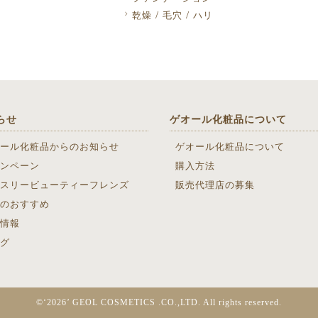
/
/
乾燥
毛穴
ハリ
らせ
ゲオール化粧品について
ール化粧品からのお知らせ
ゲオール化粧品について
ンペーン
購入方法
スリービューティーフレンズ
販売代理店の募集
のおすすめ
情報
グ
©‘2026’ GEOL COSMETICS .CO.,LTD. All rights reserved.