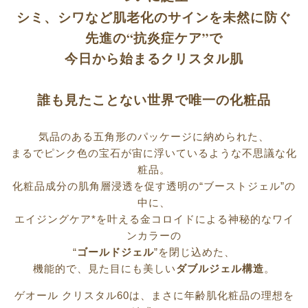
シミ、シワなど肌老化のサインを未然に防ぐ
先進の“抗炎症ケア”で
今日から始まるクリスタル肌
誰も見たことない世界で唯一の化粧品
気品のある五角形のパッケージに納められた、
まるでピンク色の宝石が宙に浮いているような不思議な化
粧品。
化粧品成分の肌角層浸透を促す透明の“ブーストジェル”の
中に、
エイジングケア*を叶える金コロイドによる神秘的なワイ
ンカラーの
“
ゴールドジェル
”を閉じ込めた、
機能的で、見た目にも美しい
ダブルジェル構造
。
ゲオール クリスタル60は、まさに年齢肌化粧品の理想を